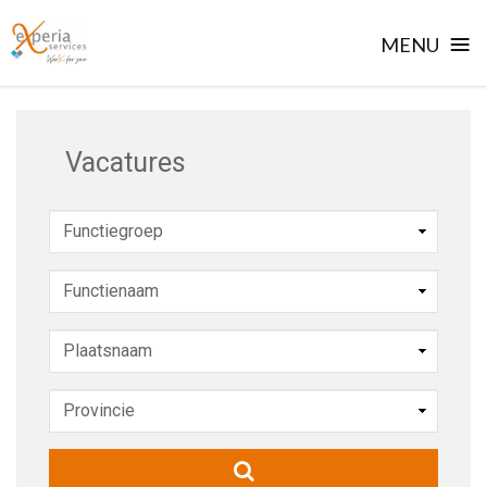
≡
MENU
Skip
to
content
Vacatures