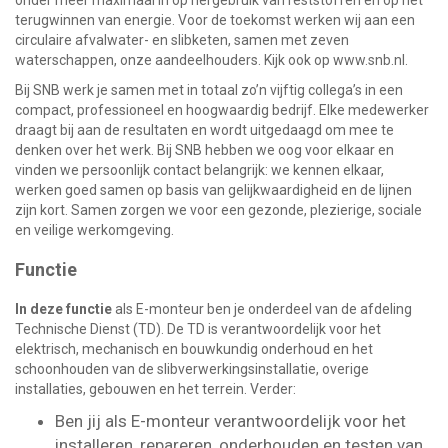
onder meer maximaal in op hergebruik van reststoffen en op het
terugwinnen van energie. Voor de toekomst werken wij aan een
circulaire afvalwater- en slibketen, samen met zeven
waterschappen, onze aandeelhouders. Kijk ook op www.snb.nl.
Bij SNB werk je samen met in totaal zo’n vijftig collega’s in een
compact, professioneel en hoogwaardig bedrijf. Elke medewerker
draagt bij aan de resultaten en wordt uitgedaagd om mee te
denken over het werk. Bij SNB hebben we oog voor elkaar en
vinden we persoonlijk contact belangrijk: we kennen elkaar,
werken goed samen op basis van gelijkwaardigheid en de lijnen
zijn kort. Samen zorgen we voor een gezonde, plezierige, sociale
en veilige werkomgeving.
Functie
In deze functie
als E-monteur ben je onderdeel van de afdeling
Technische Dienst (TD). De TD is verantwoordelijk voor het
elektrisch, mechanisch en bouwkundig onderhoud en het
schoonhouden van de slibverwerkingsinstallatie, overige
installaties, gebouwen en het terrein. Verder:
Ben jij als E-monteur verantwoordelijk voor het
installeren, repareren, onderhouden en testen van