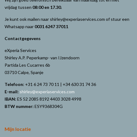
vrijdag tussen
08:00 en 17.30.
Je kunt ook mailen naar shirley@experiaservices.com of stuur een
Whatsapp naar
0031 6247 37011
Contactgegevens
eXperia Services
Shirley A.P. Peperkamp- van IJzendoorn
Partida Les Cucarres 6b
03710 Calpe, Spanje
Telefoon:
+31 6 24 73 70 11 | +34 630 31 74 36
E-mail:
shirley@experiaservices.com
IBAN:
ES 52 2085 8192 4403 3028 4998
BTW nummer:
ESY9368304G
Mijn locatie